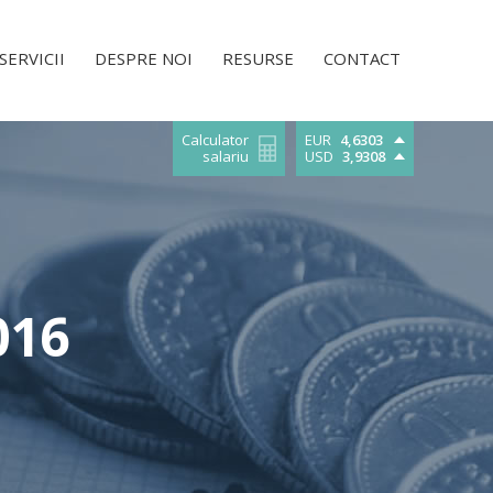
SERVICII
DESPRE NOI
RESURSE
CONTACT
Calculator
EUR
4,6303
salariu
USD
3,9308
016